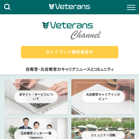
ガイドブック無料進呈中
当サイト・サービスにつ
元自衛官キャリアインタ
いて
ビュー
元自衛官メンター一覧
コミュニティ活動
Veterans