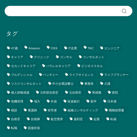
タグ
47歳
Amazon
CGS
IT企業
TAC
エンジニア
キャリア
クリニック
コンサル
コンサルタント
セカンドキャリア
パラレルキャリア
ビジネススキル
プルデンシャル
ベンチャー
ライフサイエンス
ライフプランナー
リスクコンサルタント
中小企業診断士
事務長
介護
個人情報保護
元幹部自衛官
元自衛官
再就職
医院
危機管理
地方
外資
投資銀行
新卒
日本酒
相談
看護師
研究者
組織コンサルティング
職務経歴書
自衛官
自衛隊
航空業界
薬剤官
起業
転籍
転職
面接対策