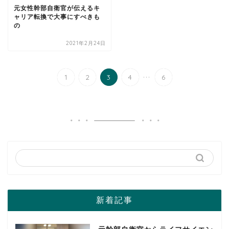
元女性幹部自衛官が伝えるキ
ャリア転換で大事にすべきも
の
2021年2月24日
...
1
2
3
4
6
新着記事