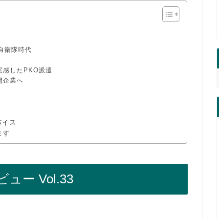
自衛隊時代
感したPKO派遣
間企業へ
！
バイス
ます
 Vol.33