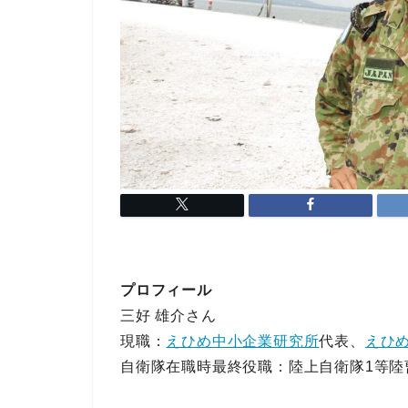
プロフィール
三好 雄介さん
現職：
えひめ中小企業研究所
代表、
えひ
自衛隊在職時最終役職：陸上自衛隊1等陸