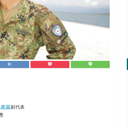
め農園
副代表
曹