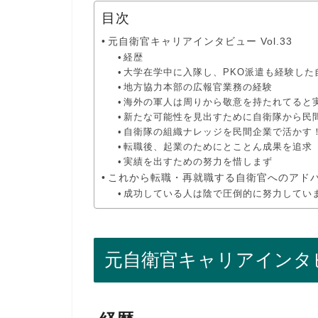
目次
元自衛官キャリアインタビュー Vol.33
経歴
大学在学中に入隊し、PKO派遣も経験した
地方協力本部の広報官業務の経験
海外の軍人は周りから敬意を持たれてると実
新たな可能性を見出すために自衛隊から民
自衛隊の組織ナレッジを民間企業で活かす
転職後、起業のためにとことん成果を追求
実績を出すための努力を惜しまず
これから転職・再就職する自衛官へのアド
成功している人は陰で圧倒的に努力してい
元自衛官キャリアインタビュー