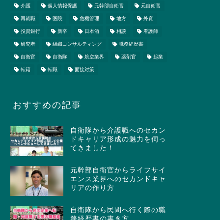
介護
個人情報保護
元幹部自衛官
元自衛官
再就職
医院
危機管理
地方
外資
投資銀行
新卒
日本酒
相談
看護師
研究者
組織コンサルティング
職務経歴書
自衛官
自衛隊
航空業界
薬剤官
起業
転籍
転職
面接対策
おすすめの記事
自衛隊から介護職へのセカン
ドキャリア形成の魅力を伺っ
てきました！
元幹部自衛官からライフサイ
エンス業界へのセカンドキャ
リアの作り方
自衛隊から民間へ行く際の職
務経歴書の書き方