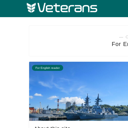
― 
For E
For English reader