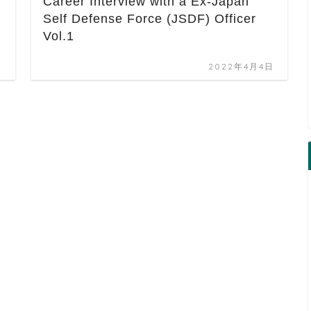
Career Interview with a Ex-Japan
Self Defense Force (JSDF) Officer
Vol.1
日
2022年4月4日