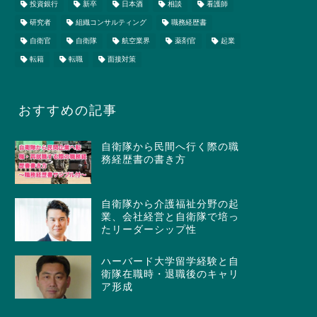
投資銀行
新卒
日本酒
相談
看護師
研究者
組織コンサルティング
職務経歴書
自衛官
自衛隊
航空業界
薬剤官
起業
転籍
転職
面接対策
おすすめの記事
自衛隊から民間へ行く際の職
務経歴書の書き方
自衛隊から介護福祉分野の起
業、会社経営と自衛隊で培っ
たリーダーシップ性
ハーバード大学留学経験と自
衛隊在職時・退職後のキャリ
ア形成