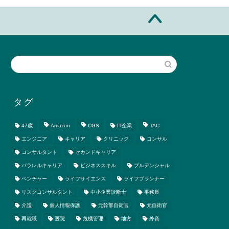
タグ
47歳
Amazon
CGS
IT企業
TAC
エンジニア
キャリア
クリニック
コンサル
コンサルタント
セカンドキャリア
パラレルキャリア
ビジネススキル
プルデンシャル
ベンチャー
ライフサイエンス
ライフプランナー
リスクコンサルタント
中小企業診断士
事務長
介護
個人情報保護
元幹部自衛官
元自衛官
再就職
医院
危機管理
地方
外資