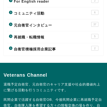
2
For English reader
6
コミュニティ活動
37
元自衛官インタビュー
5
再就職・転職情報
2
自衛官積極採用企業記事
Veterans Channel
退職予定自衛官、元自衛官のキャリア支援や社会的価値向上
に繋げる活動を行うコミュニティです。
民間企業で活躍する自衛官OB、今後民間企業に再就職予定自
衛官、自衛隊入隊を希望する方々の情報交換の場を作り、自