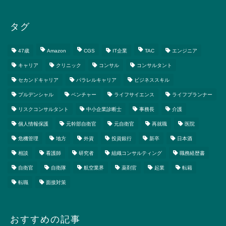
タグ
47歳
Amazon
CGS
IT企業
TAC
エンジニア
キャリア
クリニック
コンサル
コンサルタント
セカンドキャリア
パラレルキャリア
ビジネススキル
プルデンシャル
ベンチャー
ライフサイエンス
ライフプランナー
リスクコンサルタント
中小企業診断士
事務長
介護
個人情報保護
元幹部自衛官
元自衛官
再就職
医院
危機管理
地方
外資
投資銀行
新卒
日本酒
相談
看護師
研究者
組織コンサルティング
職務経歴書
自衛官
自衛隊
航空業界
薬剤官
起業
転籍
転職
面接対策
おすすめの記事