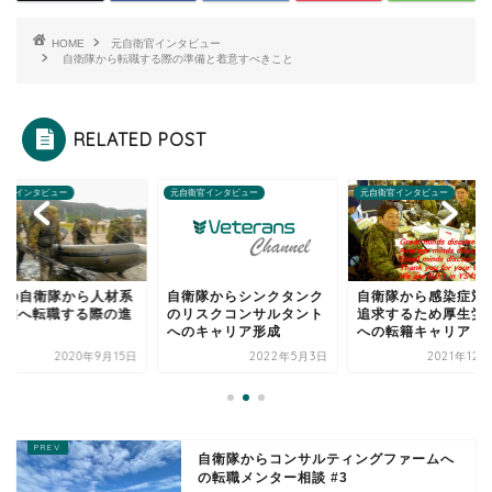
HOME
元自衛官インタビュー
自衛隊から転職する際の準備と着意すべきこと
RELATED POST
衛官インタビュー
元自衛官インタビュー
元自衛官インタビュー
方の自衛隊から人材系
自衛隊からシンクタンク
自衛隊から感染症対
T企業へ転職する際の進
のリスクコンサルタント
追求するため厚生労
方
へのキャリア形成
への転籍キャリア
2020年9月15日
2022年5月3日
2021年12
自衛隊からコンサルティングファームへ
の転職メンター相談 #3