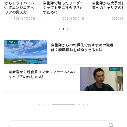
衛官からドライバーへ
自衛隊で培ったリーダー
自衛隊から大手外資
職後、ITエンジニアへ
シップを更に社会で活か
業へのキャリアの作
キャリアの変え方
すために
2021年7月25日
2021年5月24日
2021年8
自衛隊からの転職先でおすすめの職種
は？転職活動を成功させる方法
自衛官から総合系コンサルファームへの
キャリアの作り方 #2