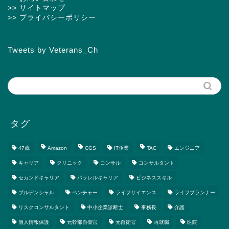
>> サイトマップ
>> プライバシーポリシー
Tweets by Veterans_Ch
タグ
47歳
Amazon
CGS
IT企業
TAC
エンジニア
キャリア
クリニック
コンサル
コンサルタント
セカンドキャリア
パラレルキャリア
ビジネススキル
プルデンシャル
ベンチャー
ライフサイエンス
ライフプランナー
リスクコンサルタント
中小企業診断士
事務長
介護
個人情報保護
元幹部自衛官
元自衛官
再就職
医院