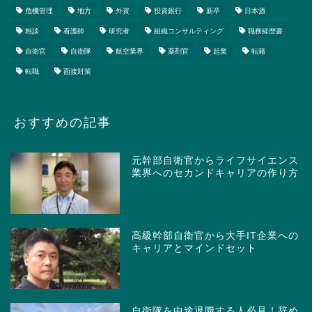
危機管理
地方
外資
投資銀行
新卒
日本酒
相談
看護師
研究者
組織コンサルティング
職務経歴書
自衛官
自衛隊
航空業界
薬剤官
起業
転籍
転職
面接対策
おすすめの記事
元幹部自衛官からライフサイエンス
業界へのセカンドキャリアの作り方
高級幹部自衛官から大手IT企業への
キャリアとマインドセット
自衛隊を中途退職する人必見！辞め