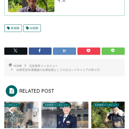
イス
再就職
自衛隊
HOME
元自衛官インタビュー
自衛官定年退職後の企業役員としてのセカンドキャリアの作り方
RELATED POST
衛官インタビュー
元自衛官インタビュー
元自衛官インタビュー