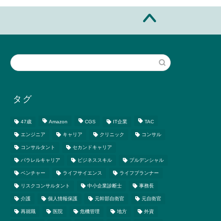
タグ
47歳
Amazon
CGS
IT企業
TAC
エンジニア
キャリア
クリニック
コンサル
コンサルタント
セカンドキャリア
パラレルキャリア
ビジネススキル
プルデンシャル
ベンチャー
ライフサイエンス
ライフプランナー
リスクコンサルタント
中小企業診断士
事務長
介護
個人情報保護
元幹部自衛官
元自衛官
再就職
医院
危機管理
地方
外資