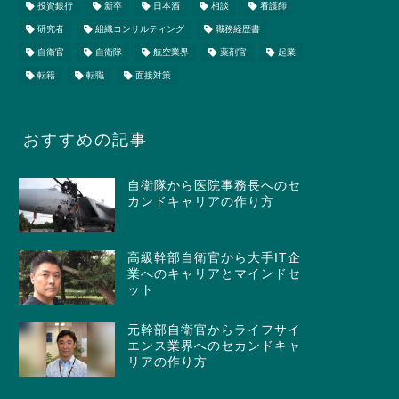
投資銀行
新卒
日本酒
相談
看護師
研究者
組織コンサルティング
職務経歴書
自衛官
自衛隊
航空業界
薬剤官
起業
転籍
転職
面接対策
おすすめの記事
自衛隊から医院事務長へのセ
カンドキャリアの作り方
高級幹部自衛官から大手IT企
業へのキャリアとマインドセ
ット
元幹部自衛官からライフサイ
エンス業界へのセカンドキャ
リアの作り方