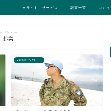
当サイト・サービス
記事一覧
コミュ
― TAG ―
起業
元自衛官インタビュー