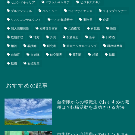
セカンドキャリア
パラレルキャリア
ビジネススキル
プルデンシャル
ベンチャー
ライフサイエンス
ライフプランナー
リスクコンサルタント
中小企業診断士
事務長
介護
個人情報保護
元幹部自衛官
元自衛官
再就職
医院
危機管理
地方
外資
投資銀行
新卒
日本酒
相談
看護師
研究者
組織コンサルティング
職務経歴書
自衛官
自衛隊
航空業界
薬剤官
起業
転籍
転職
面接対策
おすすめの記事
自衛隊からの転職先でおすすめの職
種は？転職活動を成功させる方法
自衛隊から介護職へのセカンドキャ