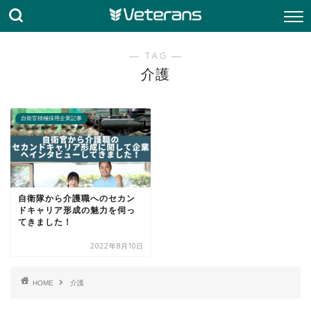
― TAG ―
介護
自衛官積極採用企業記事
自衛隊から介護職へのセカン
ドキャリア形成の魅力を伺っ
てきました！
2022年8月10日
HOME
介護