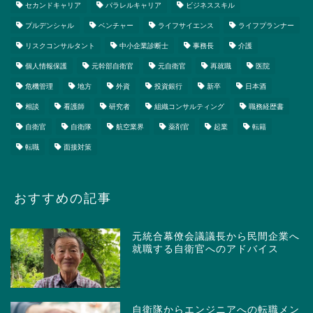
セカンドキャリア
パラレルキャリア
ビジネススキル
プルデンシャル
ベンチャー
ライフサイエンス
ライフプランナー
リスクコンサルタント
中小企業診断士
事務長
介護
個人情報保護
元幹部自衛官
元自衛官
再就職
医院
危機管理
地方
外資
投資銀行
新卒
日本酒
相談
看護師
研究者
組織コンサルティング
職務経歴書
自衛官
自衛隊
航空業界
薬剤官
起業
転籍
転職
面接対策
おすすめの記事
元統合幕僚会議議長から民間企業へ
就職する自衛官へのアドバイス
自衛隊からエンジニアへの転職メン