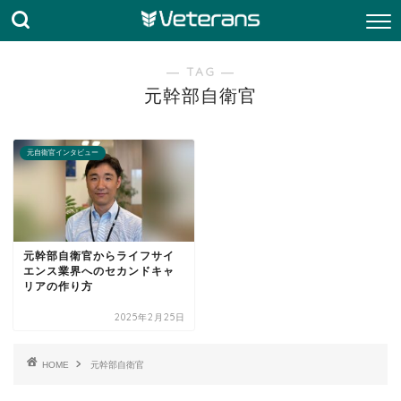
― TAG ―
元幹部自衛官
元自衛官インタビュー
元幹部自衛官からライフサイ
エンス業界へのセカンドキャ
リアの作り方
2025年2月25日
HOME
元幹部自衛官