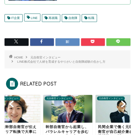
IT企業
LINE
再就職
自衛隊
転職
HOME
元自衛官インタビュー
LINE株式会社で人材を育成するやりがいと自衛隊経験の生かし方
RELATED POST
衛官インタビュー
元自衛官インタビュー
元自衛官インタビュー
女性幹部自衛官が伝え
幹部自衛官から起業し、
民間企業で働く元幹
キャリア転換で大事に
パラレルキャリアを歩む
衛官が自己紹介兼ね