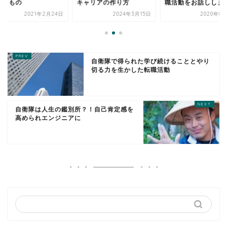
べきもの
キャリアの作り方
職活動をお話ししま
2021年2月24日
2024年3月15日
2020年8
自衛隊で得られた学び続けることとやり
切る力を生かした転職活動
自衛隊は人生の鑑別所？！自己肯定感を
高められエンジニアに